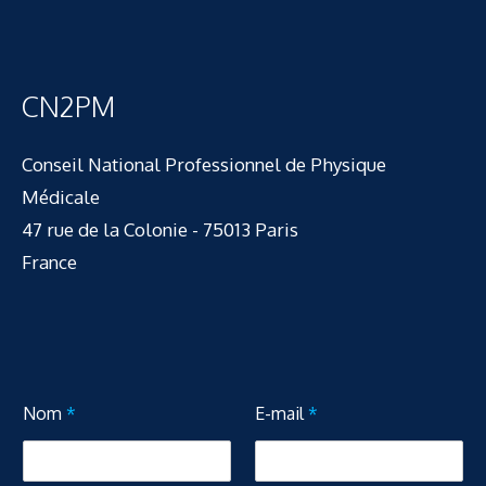
CN2PM
Conseil National Professionnel de Physique
Médicale
47 rue de la Colonie - 75013 Paris
France
N
Nom
*
E-mail
*
o
m
M