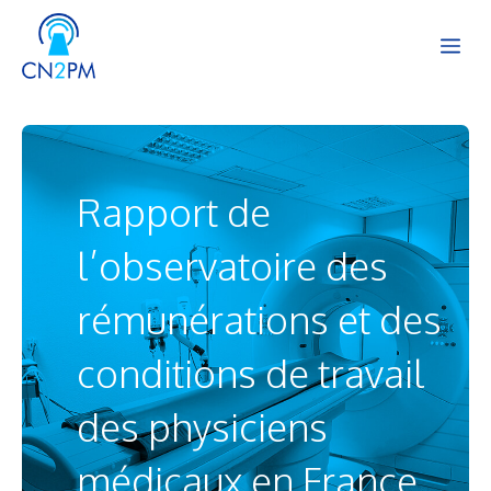
Aller
Me
au
contenu
Rapport de
l’observatoire des
rémunérations et des
conditions de travail
des physiciens
médicaux en France