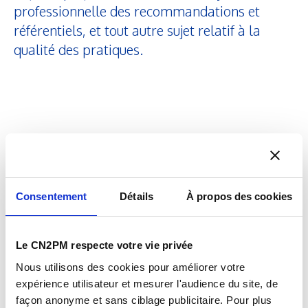
professionnelle des recommandations et
référentiels, et tout autre sujet relatif à la
qualité des pratiques.
Pour plus d'informations, suivez
nos
actualités
Consentement
Détails
À propos des cookies
Rapport de l’observatoire des
Le CN2PM respecte votre vie privée
rémunérations et des conditions de
Nous utilisons des cookies pour améliorer votre
travail des physiciens médicaux en
expérience utilisateur et mesurer l'audience du site, de
France (Année 2024)
façon anonyme et sans ciblage publicitaire. Pour plus