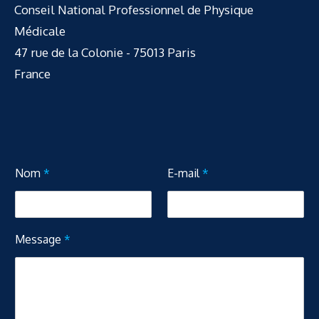
Conseil National Professionnel de Physique
Médicale
47 rue de la Colonie - 75013 Paris
France
M
Nom
*
E-mail
*
e
s
s
a
g
Message
*
e
E
-
m
a