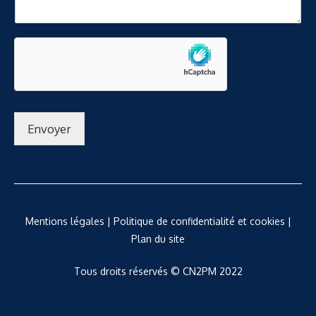
i
l
N
o
m
Envoyer
Mentions légales
|
Politique de confidentialité et cookies
|
Plan du site
Tous droits réservés © CN2PM 2022