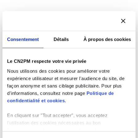
Consentement
Détails
À propos des cookies
Catégories
CN2PM
Étiquettes
Le CN2PM respecte votre vie privée
Rencontres CN2PM
Les Rencontres du CN2PM – 15 mars 2024
Nous utilisons des cookies pour améliorer votre
expérience utilisateur et mesurer l'audience du site, de
Rapport d’enquête d’établissement : états des
façon anonyme et sans ciblage publicitaire. Pour plus
lieux des effectifs et des activités en physique
d'informations, consultez notre page
Politique de
médicale
confidentialité et cookies
.
En cliquant sur "Tout accepter", vous acceptez
l’utilisation des cookies nécessaires au bon
Laisser un commentaire
fonctionnement du site, ainsi que les cookies statistiques
permettent l'analyse de votre visite. Vous pouvez